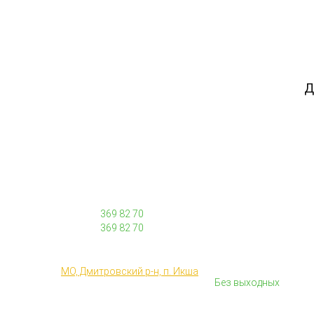
Д
© 2026 "ТОРФОВОЗ" Все права защищены.
ТЕЛЕФОН
ПОЧТА
+7 (968)
369 82 70
info@torfovoz.ru
+7 (968)
369 82 70
НАШ АДРЕС
РЕЖИМ РАБОТЫ
Работаем с 9:00 до 2
МО, Дмитровский р-н, п. Икша
Без выходных
ДОСТАВКА