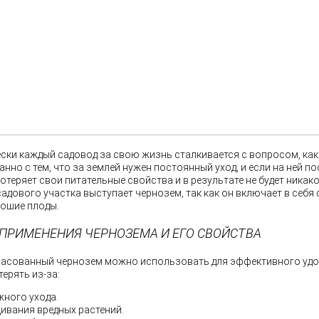
ски каждый садовод за свою жизнь сталкивается с вопросом, как 
анно с тем, что за землей нужен постоянный уход, и если на ней п
потеряет свои питательные свойства и в результате не будет ник
адового участка выступает чернозем, так как он включает в себ
ошие плоды.
 ПРИМЕНЕНИЯ ЧЕРНОЗЕМА И ЕГО СВОЙСТВА
асованный чернозем можно использовать для эффективного удоб
терять из-за:
жного ухода.
ивания вредных растений.