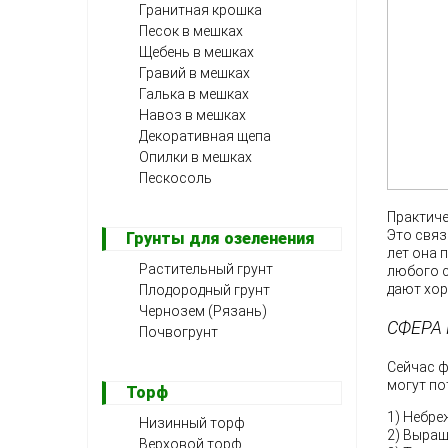
Гранитная крошка
Песок в мешках
Щебень в мешках
Гравий в мешках
Галька в мешках
Навоз в мешках
Декоративная щепа
Опилки в мешках
Пескосоль
Практиче
Это связ
Грунты для озеленения
лет она 
Растительный грунт
любого с
дают хор
Плодородный грунт
Чернозем (Рязань)
СФЕРА
Почвогрунт
Сейчас ф
могут по
Торф
1) Небре
Низинный торф
2) Выращ
Верховой торф