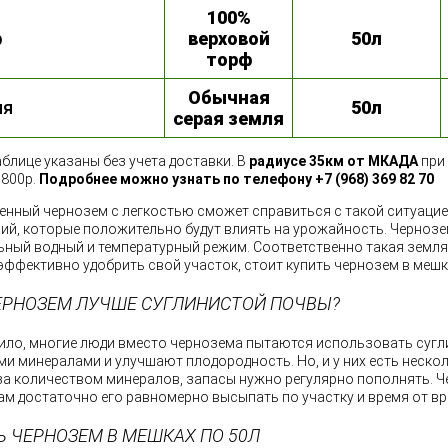
100%
ф
верховой
50л
торф
Обычная
ля
50л
серая земля
аблице указаны без учета доставки. В
радиусе 35км от МКАДА
при 
1800р.
Подробнее можно узнать по телефону +7 (968) 369 82 70
нный чернозем с легкостью сможет справиться с такой ситуаци
ий, которые положительно будут влиять на урожайность. Чернозем
ный водный и температурный режим. Соответственно такая земля 
эффективно удобрить свой участок, стоит купить чернозем в мешк
ЕРНОЗЕМ ЛУЧШЕ СУГЛИНИСТОЙ ПОЧВЫ?
ило, многие люди вместо чернозема пытаются использовать сугл
и минералами и улучшают плодородность. Но, и у них есть нескол
за количеством минералов, запасы нужно регулярно пополнять. Ч
вам достаточно его равномерно высыпать по участку и время от вр
Ь ЧЕРНОЗЕМ В МЕШКАХ ПО 50Л