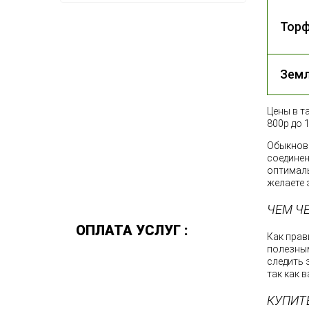
Тор
Зем
Цены в т
800р до 
Обыкнове
соединен
оптималь
желаете 
ЧЕМ Ч
ОПЛАТА УСЛУГ :
Как прав
полезным
Наличными
следить 
Безналичный расчет
так как 
КУПИТ