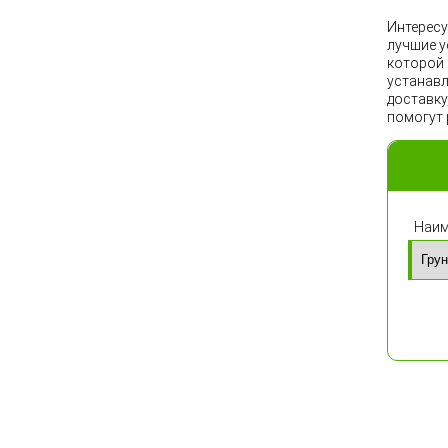
Интересу
лучшие у
которой 
устанавл
доставку
помогут 
Наим