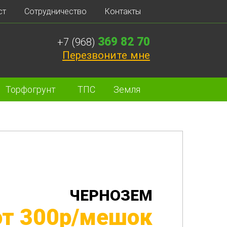
ст
Сотрудничество
Контакты
369 82 70
+7 (968)
Перезвоните мне
Торфогрунт
ТПС
Земля
ЧЕРНОЗЕМ
от 300р/мешок