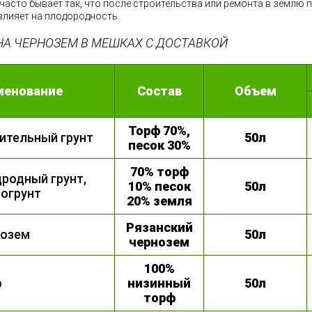
 часто бывает так, что после строительства или ремонта в землю
влияет на плодородность.
НА ЧЕРНОЗЕМ В МЕШКАХ С ДОСТАВКОЙ
менование
Состав
Объем
Торф 70%,
ительный грунт
50л
песок 30%
70% торф
родный грунт,
10% песок
50л
огрунт
20% земля
Рязанский
нозем
50л
чернозем
100%
ф
низинный
50л
торф