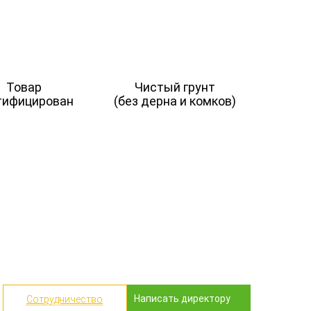
Товар
Чистый грунт
тифицирован
(без дерна и комков)
МАТЕРИАЛЫ
ТОРФ
Песок
Низинный торф
Керамзит
Верховой торф
Щебень
ТЗС
ТПС
Написать директору
Сотрудничество