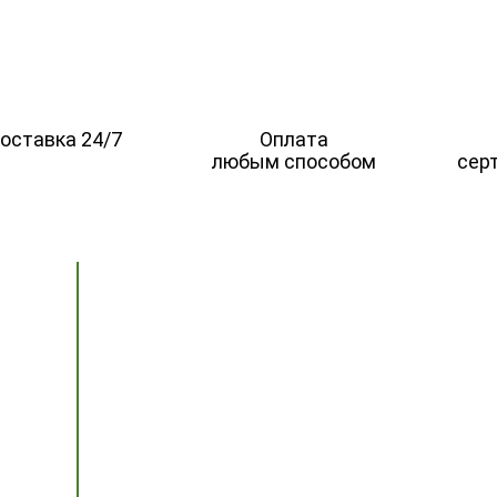
оставка 24/7
Оплата
любым способом
сер
ПОЧВА
НАЗНАЧЕНИЕ
Плодородная почва
Грунт для участка
Для газона
Грунт для газона
Для цветов
Грунт для цветов
Для деревьев
Грунт для деревьев
Для картофеля
Грунт для картофеля
1:00
Грунт для теплиц