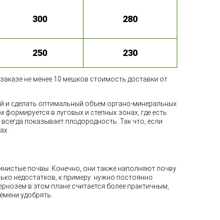
300
280
250
230
заказе не менее 10 мешков стоимость доставки от
ей и сделать оптимальный объем органо-минеральных
 формируется в луговых и степных зонах, где есть
всегда показывает плодородность. Так что, если
ах.
инистые почвы. Конечно, они также наполняют почву
ько недостатков, к примеру: нужно постоянно
ернозем в этом плане считается более практичным,
емени удобрять.