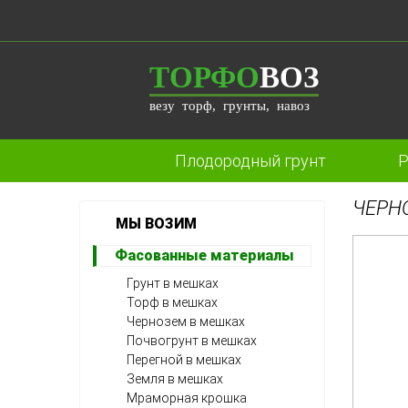
ТОРФО
ВОЗ
везу торф, грунты, навоз
Плодородный грунт
Р
ЧЕРН
МЫ ВОЗИМ
Фасованные материалы
Грунт в мешках
Торф в мешках
Чернозем в мешках
Почвогрунт в мешках
Перегной в мешках
Земля в мешках
Мраморная крошка