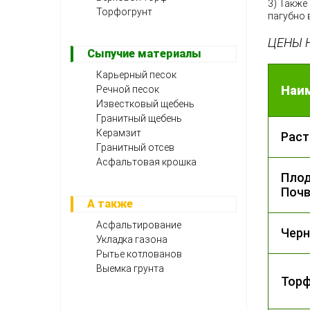
3) Также
Торфогрунт
пагубно 
ЦЕНЫ 
Сыпучие материалы
Карьерный песок
Наи
Речной песок
Известковый щебень
Гранитный щебень
Керамзит
Раст
Гранитный отсев
Асфальтовая крошка
Плод
Почв
А также
Асфальтирование
Чер
Укладка газона
Рытье котлованов
Выемка грунта
Тор