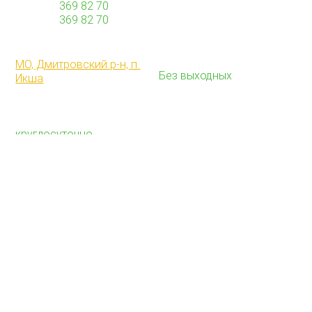
+7 (968)
369 82 70
info@torfovoz.ru
+7 (968)
369 82 70
НАШ АДРЕС
РЕЖИМ РАБОТЫ
Работаем с 9:00 до 21:00
МО, Дмитровский р-н, п.
Без выходных
Икша
ДОСТАВКА
Доставку осуществляем
круглосуточно
ПОЧВА
НАЗНАЧЕНИЕ
Плодородная почва
Грунт для участка
Для газона
Грунт для газона
Для цветов
Грунт для цветов
Для деревьев
Грунт для деревьев
Для картофеля
Грунт для картофеля
Грунт для теплиц
МАТЕРИАЛЫ
ТОРФ