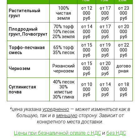
100%
от 12
от 17
от 23
Растительный
чистая
000
000
000
грунт
земля
руб
руб
руб
70% торф
от 14
от 17
от 20
Плодродный
10% песок
000
000
000
грунт, Почвогрунт
20% земля
руб
руб
руб
от 15
от 19
от 22
Торфо-песчаная
65% торф
000
000
000
смесь
35% песок
руб
руб
руб
от 15
от 20
Рязанский
догово
Чернозем
000
000
чернозем
рная
руб
руб
40% песок
от 10
от 14
от 18
Суглинистая
30%
000
000
000
почва
илистые
руб
руб
руб
30% глина
*цена указана
усредненно
— может изменяться как в
большую, так и в
меньшую
сторону. Зависит от
конкретного места доставки.
Цены при безналичной оплате с НДС
и
без НДС