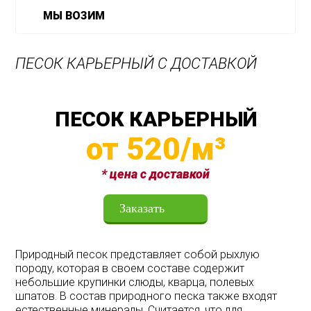
МЫ ВОЗИМ
ПЕСОК КАРЬЕРНЫЙ С ДОСТАВКОЙ
ПЕСОК КАРЬЕРНЫЙ
от 520/м³
* цена с доставкой
Заказать
Природный
песок
представляет
собой
рыхлую
породу
,
которая
в
своем
составе
содержит
небольшие
крупинки
слюды
,
кварца
,
полевых
шпатов
.
В
состав
природного
песка
также
входят
естественные
минералы
.
Считается
,
что
для