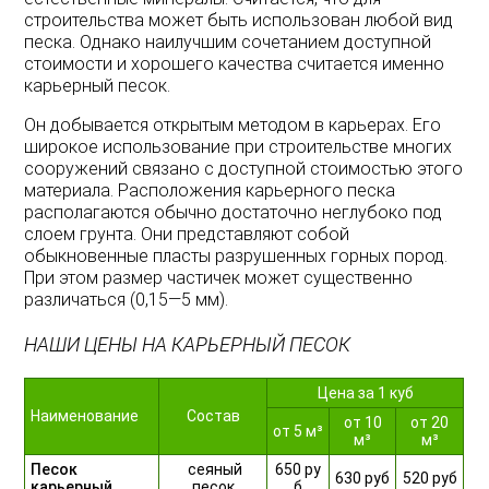
строительства
может
быть
использован
любой
вид
песка
.
Однако
наилучшим
сочетанием
доступной
стоимости
и
хорошего
качества
считается
именно
карьерный
песок
.
Он
добывается
открытым
методом
в
карьерах
.
Его
широкое
использование
при
строительстве
многих
сооружений
связано
с
доступной
стоимостью
этого
материала
.
Расположения
карьерного
песка
располагаются
обычно
достаточно
неглубоко
под
слоем
грунта
.
Они
представляют
собой
обыкновенные
пласты
разрушенных
горных
пород
.
При
этом
размер
частичек
может
существенно
различаться
(
0
,
15
—
5
мм
).
НАШИ ЦЕНЫ НА КАРЬЕРНЫЙ ПЕСОК
Цена за 1 куб
Наименование
Состав
от 10
от 20
от 5 м³
м³
м³
Песок
сеяный
650 ру
630 руб
520 руб
карьерный
песок
б