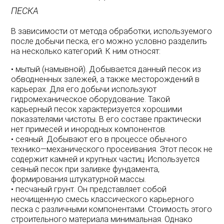
ПЕСКА
В
зависимости
от
метода
обработки
,
используемого
после
добычи
песка
,
его
можно
условно
разделить
на
несколько
категорий
.
К
ним
относят
:
•
мытый
(
намывной
).
Добывается
данный
песок
из
обводненных
залежей
,
а
также
месторождений
в
карьерах
.
Для
его
добычи
используют
гидромеханическое
оборудование
.
Такой
карьерный
песок
характеризуется
хорошими
показателями
чистоты
.
В
его
составе
практически
нет
примесей
и
инородных
компонентов
.
•
сеяный
.
Добывают
его
в
процессе
обычного
технико
—
механического
просеивания
.
Этот
песок
не
содержит
камней
и
крупных
частиц
.
Используется
сеяный
песок
при
заливке
фундамента
,
формирования
штукатурной
массы
.
•
песчаный
грунт
.
Он
представляет
собой
неочищенную
смесь
классического
карьерного
песка
с
различными
компонентами
.
Стоимость
этого
строительного
материала
минимальная
.
Однако