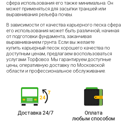
сфера
использования
его
также
минимальна
.
Он
может
применяться
для
засыпки
траншей
или
выравнивания
рельефа
почвы
.
В
зависимости
от
качества
карьерного
песка
сфера
его
использования
может
быть
различной
,
начиная
от
подготовки
фундамента
,
заканчивая
выравниванием
грунта
.
Если
вы
желаете
купить
карьерный
песок
хорошего
качества
по
доступным
ценам
,
предлагаем
воспользоваться
услугами
Торфовоз
.
Мы
гарантируем
доступные
цены
,
оперативную
доставку
по
Московской
области
и
профессиональное
обслуживание
.
Доставка 24/7
Оплата
любым способом