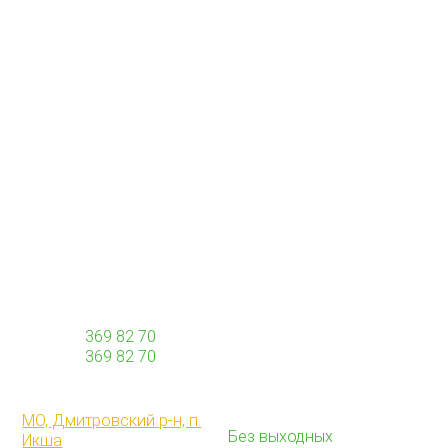
© 2026 "ТОРФОВОЗ" Все права защищены.
ТЕЛЕФОН
ПОЧТА
+7 (968)
369 82 70
info@torfovoz.ru
+7 (968)
369 82 70
НАШ АДРЕС
РЕЖИМ РАБОТЫ
Работаем с 9:00 до 21:00
МО, Дмитровский р-н, п.
Без выходных
Икша