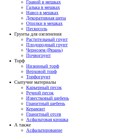
Гравий в мешках
Галька в мешках
Навоз в мешках
Декоративная щепа
Опилки в мешках
Пескосоль
Грунты для озеленения
Растительный грунт
Плодородный грунт
Чернозем (Рязань)
Почвогрунт
Торф
Низинный торф
Верховой торф
Торфогрунт
Сыпучие материалы
Карьерный песок
Речной песок
Известковый щебень
Гранитный щебень
Керамзит
Гранитный отсев
Асфальтовая крошка
А также
Асфальтирование