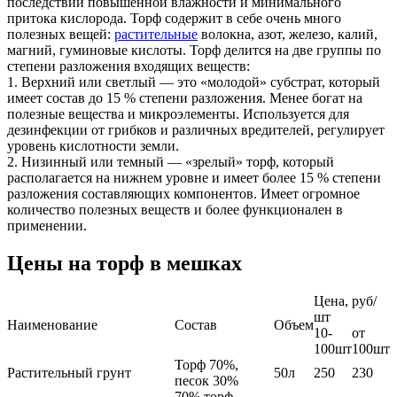
последствии повышенной влажности и минимального
притока кислорода. Торф содержит в себе очень много
полезных вещей:
растительные
волокна, азот, железо, калий,
магний, гуминовые кислоты. Торф делится на две группы по
степени разложения входящих веществ:
1. Верхний или светлый — это «молодой» субстрат, который
имеет состав до 15 % степени разложения. Менее богат на
полезные вещества и микроэлементы. Используется для
дезинфекции от грибков и различных вредителей, регулирует
уровень кислотности земли.
2. Низинный или темный — «зрелый» торф, который
располагается на нижнем уровне и имеет более 15 % степени
разложения составляющих компонентов. Имеет огромное
количество полезных веществ и более функционален в
применении.
Цены на торф в мешках
Цена, руб/
шт
Наименование
Состав
Объем
10-
от
100шт
100шт
Торф 70%,
Растительный грунт
50л
250
230
песок 30%
70% торф