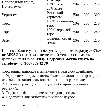
Плодродный грунт,
10% песок
50л
250
230
Почвогрунт
20% земля
Рязанский
Чернозем
50л
300
300
чернозем
100% низинный
Торф
50л
250
230
торф
100% верховой
Торф
50л
300
280
торф
Обычная серая
Земля
50л
250
230
земля
Цены в таблице указаны без учета доставки. В
радиусе 35км
от МКАДА
при заказе не менее 10 мешков стоимость
доставки от 800р до 1800р.
Подробнее можно узнать по
телефону +7 (968) 369 82 70
Торф нашел широкое применение в сельском хозяйстве:
1. Удобрение — делает почву более плодовитой и пригодной
для выращивания сельскохозяйственных растений;
2. Готовый грунт для теплиц и особо привередливых
растений;
3. Торфяные блоки применяются для рассады;
4. Подстилка для животных и многое другое.