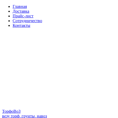
Главная
Доставка
Прайс-лист
Сотрудничество
Контакты
Торфо
ВоЗ
везу торф, грунты, навоз