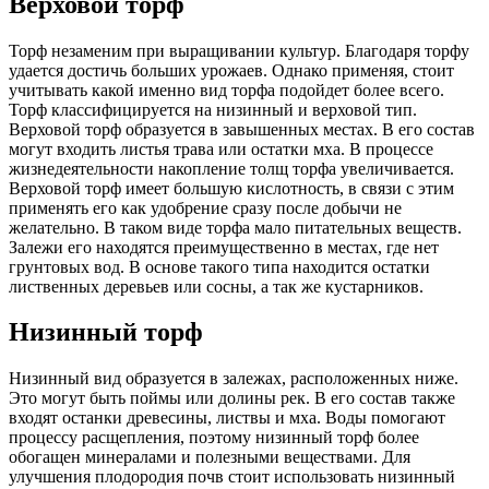
Верховой торф
Торф незаменим при выращивании культур. Благодаря торфу
удается достичь больших урожаев. Однако применяя, стоит
учитывать какой именно вид торфа подойдет более всего.
Торф классифицируется на низинный и верховой тип.
Верховой торф образуется в завышенных местах. В его состав
могут входить листья трава или остатки мха. В процессе
жизнедеятельности накопление толщ торфа увеличивается.
Верховой торф имеет большую кислотность, в связи с этим
применять его как удобрение сразу после добычи не
желательно. В таком виде торфа мало питательных веществ.
Залежи его находятся преимущественно в местах, где нет
грунтовых вод. В основе такого типа находится остатки
лиственных деревьев или сосны, а так же кустарников.
Низинный торф
Низинный вид образуется в залежах, расположенных ниже.
Это могут быть поймы или долины рек. В его состав также
входят останки древесины, листвы и мха. Воды помогают
процессу расщепления, поэтому низинный торф более
обогащен минералами и полезными веществами. Для
улучшения плодородия почв стоит использовать низинный